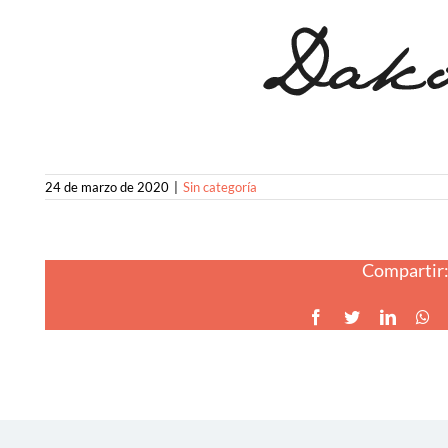
24 de marzo de 2020
|
Sin categoría
Compartir
Facebook
Twitter
LinkedI
Wh