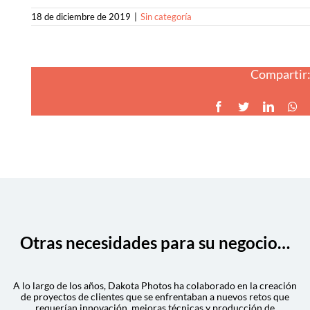
18 de diciembre de 2019
|
Sin categoría
Compartir
Facebook
Twitter
LinkedI
Wh
Otras necesidades para su negocio…
A lo largo de los años, Dakota Photos ha colaborado en la creación
de proyectos de clientes que se enfrentaban a nuevos retos que
requerían innovación, mejoras técnicas y producción de