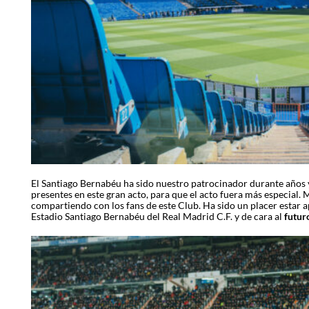
El Santiago Bernabéu ha sido nuestro patrocinador durante años y
presentes en este gran acto, para que el acto fuera más especial. 
compartiendo con los fans de este Club. Ha sido un placer estar 
Estadio Santiago Bernabéu del Real Madrid C.F. y de cara al
futur