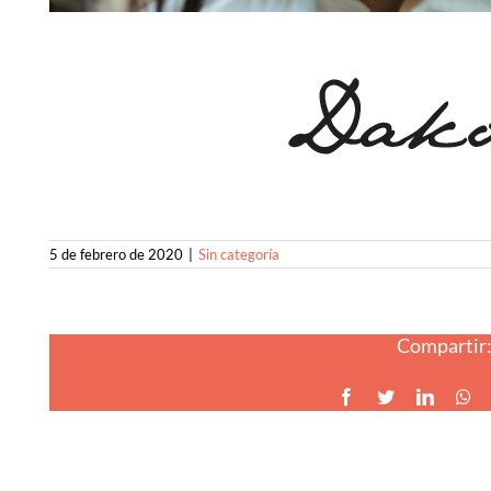
5 de febrero de 2020
|
Sin categoría
Compartir
Facebook
Twitter
LinkedI
Wh