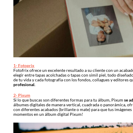
1- Fotoprix
Fotofrix ofrece un excelente resultado a su cliente con un acabado
elegir entre tapas acolchadas o tapas con símil piel, todo diseñ
de tu vida y cada fotografía con los fondos, collagues y editores 
profesional
.
2- Pixum
Si lo que buscas son diferentes formas para tu álbum, Pixum
se a
álbumes digitales de manera vertical, cuadrada o panorámica, of
con diferentes acabados (brillante o mate) para que tus imágenes
momentos en un álbum digital Pixum!