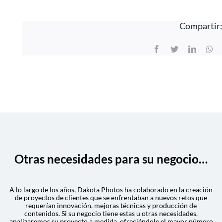
Compartir
Facebook
Twitter
LinkedI
Wh
Otras necesidades para su negocio…
A lo largo de los años, Dakota Photos ha colaborado en la creación
de proyectos de clientes que se enfrentaban a nuevos retos que
requerían innovación, mejoras técnicas y producción de
contenidos. Si su negocio tiene estas u otras necesidades,
analizaremos su proyecto a medida, ofreciéndole el mayor número