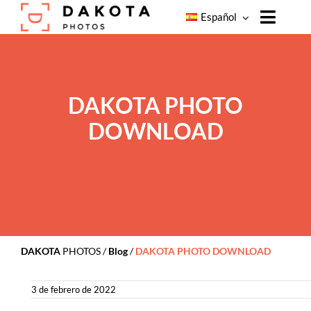
Skip
Español
to
Toggle
content
Naviga
Home
Productos
DAKOTA PHOTO
Nuestros
DOWNLOAD
Servicios
Nuestros
Clientes
Sobre
Dakota
Photos
DAKOTA
PHOTOS
/
Blog
/
DAKOTA PHOTO DOWNLOAD
Blog
3 de febrero de 2022
Contacto