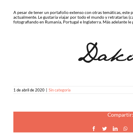
A pesar de tener un portafolio extenso con otras temáticas, este 
actualmente. Le gustaría viajar por todo el mundo y retratarlas (
fotografiando en Rumanía, Portugal e Inglaterra. Más adelante le g
1 de abril de 2020
|
Sin categoría
Compartir
Facebook
Twitter
LinkedI
Wh