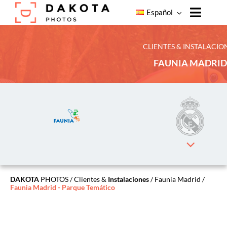
Skip
Español
to
Toggle
content
Naviga
Home
CLIENTES & INSTALACIO
FAUNIA MADRID
Productos
Nuestros
Servicios
Nuestros
Clientes
Sobre
Dakota
Photos
DAKOTA
PHOTOS
/
Clientes &
Instalaciones
/ Faunia Madrid /
Faunia Madrid - Parque Temático
Blog
Contacto